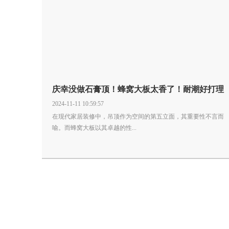
庆幸没做石膏顶！蜂窝大板太香了！耐潮好打理
2024-11-11 10:59:57
在现代家居装修中，吊顶作为空间的第五立面，其重要性不言而
喻。而蜂窝大板以其卓越的性...